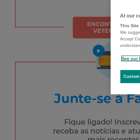
At our c
This Site
We sugges
Accept Co
understand
See our 
Customi