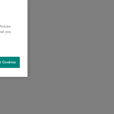
hoices.
hat you
t Cookies