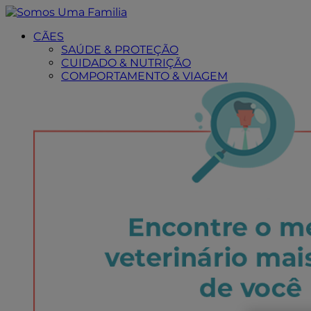
Placeholder
Skip
Skip
Anchor
to
to
CÃES
Content
Footer
SAÚDE & PROTEÇÃO
CUIDADO & NUTRIÇÃO
COMPORTAMENTO & VIAGEM