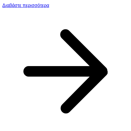
Διαβάστε περισσότερα
Γ
Υ
Σ
Γ