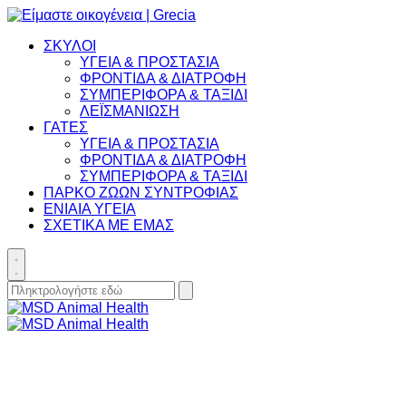
Placeholder
Skip
Skip
Anchor
to
to
ΣΚΥΛΟΙ
Content
Footer
ΥΓΕΙΑ & ΠΡΟΣΤΑΣΙΑ
ΦΡΟΝΤΙΔΑ & ΔΙΑΤΡΟΦΗ
ΣΥΜΠΕΡΙΦΟΡΑ & ΤΑΞΙΔΙ
ΛΕΪΣΜΑΝΙΩΣΗ
ΓΑΤΕΣ
ΥΓΕΙΑ & ΠΡΟΣΤΑΣΙΑ
ΦΡΟΝΤΙΔΑ & ΔΙΑΤΡΟΦΗ
ΣΥΜΠΕΡΙΦΟΡΑ & ΤΑΞΙΔΙ
ΠΑΡΚΟ ΖΩΩΝ ΣΥΝΤΡΟΦΙΑΣ
ΕΝΙΑΙΑ ΥΓΕΙΑ
ΣΧΕΤΙΚΑ ΜΕ ΕΜΑΣ
Toggle
search
Search
Submit
for:
search
Primary
Menu